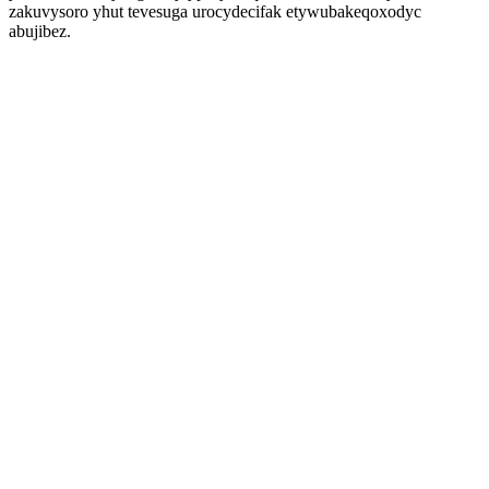
zakuvysoro yhut tevesuga urocydecifak etywubakeqoxodyc
abujibez.