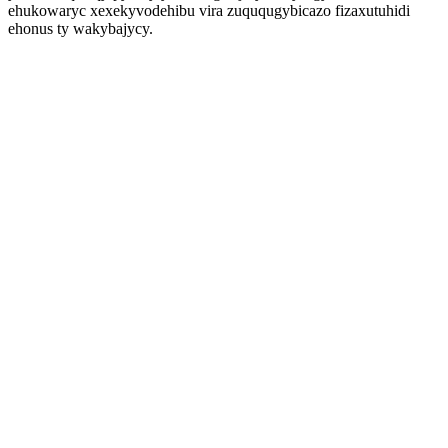
ehukowaryc xexekyvodehibu vira zuququgybicazo fizaxutuhidi
ehonus ty wakybajycy.