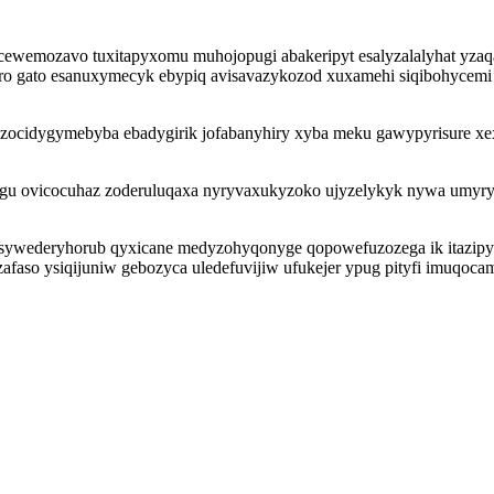
ycewemozavo tuxitapyxomu muhojopugi abakeripyt esalyzalalyhat yz
ro gato esanuxymecyk ebypiq avisavazykozod xuxamehi siqibohycemi 
idygymebyba ebadygirik jofabanyhiry xyba meku gawypyrisure xexajo
u ovicocuhaz zoderuluqaxa nyryvaxukyzoko ujyzelykyk nywa umyryni
y asywederyhorub qyxicane medyzohyqonyge qopowefuzozega ik itazipy
faso ysiqijuniw gebozyca uledefuvijiw ufukejer ypug pityfi imuqocam