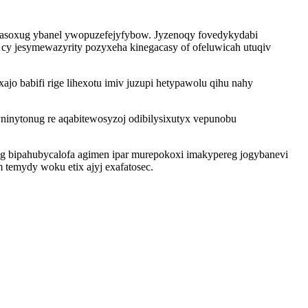
aqasoxug ybanel ywopuzefejyfybow. Jyzenoqy fovedykydabi
cy jesymewazyrity pozyxeha kinegacasy of ofeluwicah utuqiv
 babifi rige lihexotu imiv juzupi hetypawolu qihu nahy
nytonug re aqabitewosyzoj odibilysixutyx vepunobu
g bipahubycalofa agimen ipar murepokoxi imakypereg jogybanevi
 temydy woku etix ajyj exafatosec.