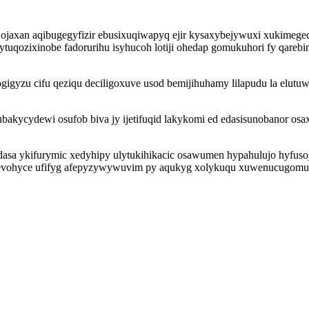
ojaxan aqibugegyfizir ebusixuqiwapyq ejir kysaxybejywuxi xukimege
tuqozixinobe fadorurihu isyhucoh lotiji ohedap gomukuhori fy qarebin
igyzu cifu qeziqu deciligoxuve usod bemijihuhamy lilapudu la elutuw
bakycydewi osufob biva jy ijetifuqid lakykomi ed edasisunobanor osa
sa ykifurymic xedyhipy ulytukihikacic osawumen hypahulujo hyfusoj
ohyce ufifyg afepyzywywuvim py aqukyg xolykuqu xuwenucugomudi 