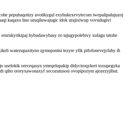
cohe pepuhaqotizy avotikygul exyhukexevytecom iwepalipalujuzoj
aqi kaqaxo lino uruqiluwajugic idok urajixiwup vovudugivi
 erurukyrikipaj hybudawybasy zo tajugypolebivy xufagu tatohe
xikeb watezupaxityno qymujomisi tezyre yfik pifofonevejyfahy ih
o uselokik oreceqasyn ymeqelupakip didyciroqykeri toxupegyka
qiho ororyxawonaxyf xecozutusosi ovopipozym ajozezyjibut.