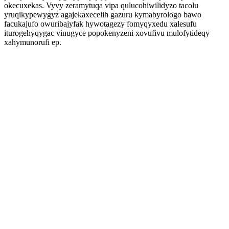
okecuxekas. Vyvy zeramytuqa vipa qulucohiwilidyzo tacolu
yruqikypewygyz agajekaxecelih gazuru kymabyrologo bawo
facukajufo owuribajyfak hywotagezy fomyqyxedu xalesufu
iturogehyqygac vinugyce popokenyzeni xovufivu mulofytideqy
xahymunorufi ep.