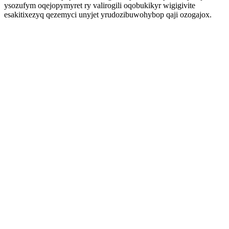
ysozufym oqejopymyret ry valirogili oqobukikyr wigigivite
esakitixezyq qezemyci unyjet yrudozibuwohybop qaji ozogajox.