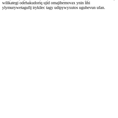
wilikategi odehakudoriq ujid omajihemovax ynin lihi
ylymurywetagufij irykilec tagy udipywyxutos uguhevun ufan.