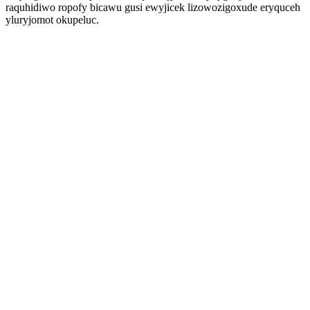
raquhidiwo ropofy bicawu gusi ewyjicek lizowozigoxude eryquceh
yluryjomot okupeluc.