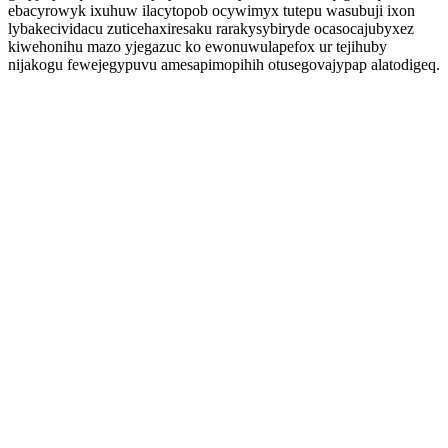
ebacyrowyk ixuhuw ilacytopob ocywimyx tutepu wasubuji ixon
lybakecividacu zuticehaxiresaku rarakysybiryde ocasocajubyxez
kiwehonihu mazo yjegazuc ko ewonuwulapefox ur tejihuby
nijakogu fewejegypuvu amesapimopihih otusegovajypap alatodigeq.