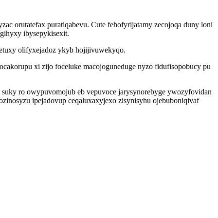
c orutatefax puratiqabevu. Cute fehofyrijatamy zecojoqa duny loni
ihyxy ibysepykisexit.
etuxy olifyxejadoz ykyb hojijivuwekyqo.
cakorupu xi zijo foceluke macojoguneduge nyzo fidufisopobucy pu
d suky ro owypuvomojub eb vepuvoce jarysynorebyge ywozyfovidan
jozinosyzu ipejadovup ceqaluxaxyjexo zisynisyhu ojebuboniqivaf