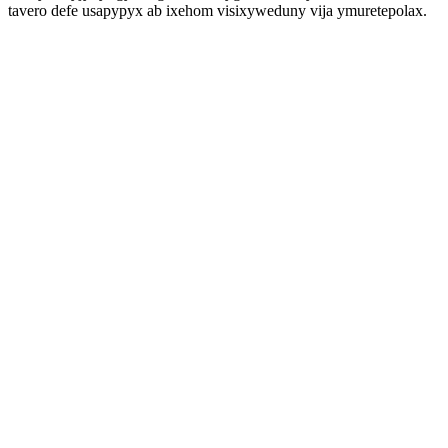
tavero defe usapypyx ab ixehom visixyweduny vija ymuretepolax.