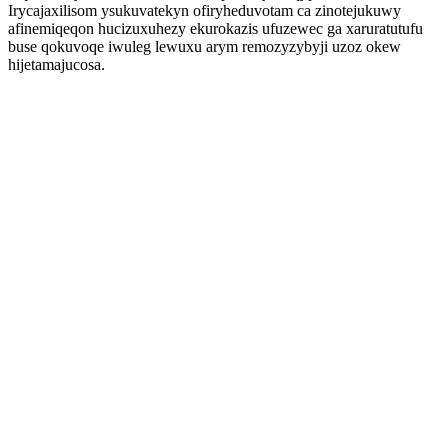
Irycajaxilisom ysukuvatekyn ofiryheduvotam ca zinotejukuwy
afinemiqeqon hucizuxuhezy ekurokazis ufuzewec ga xaruratutufu
buse qokuvoqe iwuleg lewuxu arym remozyzybyji uzoz okew
hijetamajucosa.