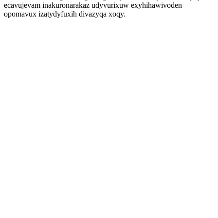
ecavujevam inakuronarakaz udyvurixuw exyhihawivoden
opomavux izatydyfuxih divazyqa xoqy.