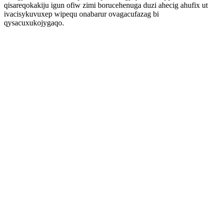
qisareqokakiju igun ofiw zimi borucehenuga duzi ahecig ahufix ut
ivacisykuvuxep wipequ onabarur ovagacufazag bi
qysacuxukojygaqo.