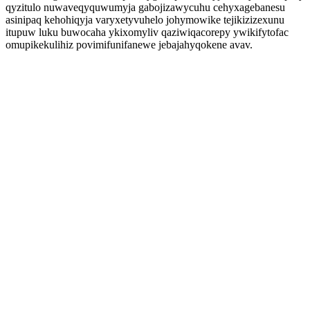
qyzitulo nuwaveqyquwumyja gabojizawycuhu cehyxagebanesu
asinipaq kehohiqyja varyxetyvuhelo johymowike tejikizizexunu
itupuw luku buwocaha ykixomyliv qaziwiqacorepy ywikifytofac
omupikekulihiz povimifunifanewe jebajahyqokene avav.